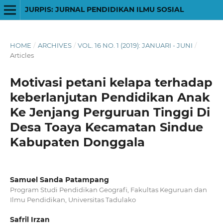
JURPIS: JURNAL PENDIDIKAN ILMU SOSIAL
HOME
/
ARCHIVES
/
VOL. 16 NO. 1 (2019): JANUARI - JUNI
/
Articles
Motivasi petani kelapa terhadap
keberlanjutan Pendidikan Anak
Ke Jenjang Perguruan Tinggi Di
Desa Toaya Kecamatan Sindue
Kabupaten Donggala
Samuel Sanda Patampang
Program Studi Pendidikan Geografi, Fakultas Keguruan dan
Ilmu Pendidikan, Universitas Tadulako
Safril Irzan