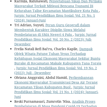
Karmila, Rahmawati,
Pengetahuan Sikap Dan Perilaku
Masyarakat Terkait Mitigasi Bencana Tsunami Di
Kelurahan Talise Kecamatan Mantikulore Kota Palu
,
Jurpis: Jurnal Pendidikan Ilmu Sosial: Vol. 21 No. 1
(2024): Januari-Juni
Tri Adrian, Suyuti,
Peran Guru Geografi dalam
Membentuk Karakter Disiplin Siswa Melalui
Pembelajaran di SMA Negeri 4 Palu
,
Jurpis: Jurnal
Pendidikan Ilmu Sosial: Vol. 20 No. 2 (2023): Juli-
Desember
Frelia Natali Refi Bai’ru, Charles Kapile,
Dampak
Objek Wisata Patung Tuhan Yesus Terhadap
Kehidupan Sosial Ekonomi Masyarakat Sekitar Buntu
Burake di Kecamatan Makale Kabupaten Tana Toraja
,
Jurpis: Jurnal Pendidikan Ilmu Sosial: Vol. 19 No. 2
(2022): Juli - Desember
Olviana Anggraini, Abdul Hamid,
Perkembangan
Ekonomi Masyarakat Transmigrasi Desa Air Terang
Kecamatan Tiloan Kabupaten Buol
,
Jurpis: Jurnal
Pendidikan Ilmu Sosial: Vol. 21 No. 1 (2024): Januari-
Juni
Reski Purnamasari, Zumrotin 'Nisa,
Analisis Proses
Pembelajaran di Masa Pandemi Covid-19 Terhadap