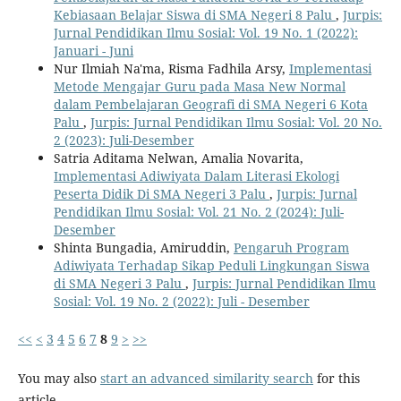
Kebiasaan Belajar Siswa di SMA Negeri 8 Palu
,
Jurpis:
Jurnal Pendidikan Ilmu Sosial: Vol. 19 No. 1 (2022):
Januari - Juni
Nur Ilmiah Na'ma, Risma Fadhila Arsy,
Implementasi
Metode Mengajar Guru pada Masa New Normal
dalam Pembelajaran Geografi di SMA Negeri 6 Kota
Palu
,
Jurpis: Jurnal Pendidikan Ilmu Sosial: Vol. 20 No.
2 (2023): Juli-Desember
Satria Aditama Nelwan, Amalia Novarita,
Implementasi Adiwiyata Dalam Literasi Ekologi
Peserta Didik Di SMA Negeri 3 Palu
,
Jurpis: Jurnal
Pendidikan Ilmu Sosial: Vol. 21 No. 2 (2024): Juli-
Desember
Shinta Bungadia, Amiruddin,
Pengaruh Program
Adiwiyata Terhadap Sikap Peduli Lingkungan Siswa
di SMA Negeri 3 Palu
,
Jurpis: Jurnal Pendidikan Ilmu
Sosial: Vol. 19 No. 2 (2022): Juli - Desember
<<
<
3
4
5
6
7
8
9
>
>>
You may also
start an advanced similarity search
for this
article.