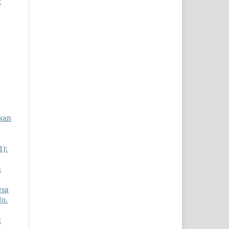
:
ikan
1):
n
esa
No.
: