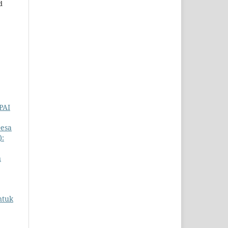
d
PAI
Desa
):
n
ntuk