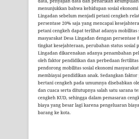
data, penyajian data dan penarikan kesimpulan. 
menunjukkan bahwa kehidupan sosial ekonomi
Lingadan sebelum menjadi petani cengkeh rela
persentase 20% saja yang mencapai kesejahtera
petani cengkeh dapat terlihat adanya mobilitas
masyarakat Desa Lingadan dengan persentase 
tingkat kesejahteraan, perubahan status sosial
Lingadan dikarenakan adanya penambahan pek
oleh faktor pendidikan dan perbedaan fertilitas 
pendorong mobilitas sosial ekonomi masyarakat
membiayai pendidikan anak. Sedangkan fakto
bertani cengkeh pada umumnya disebabkan oleh
dan cuaca serta ditutupnya salah satu sarana 
cengkeh KUD, sehingga dalam pemasaran cen
biaya yang besar lagi karena pengeluaran biay
barang ke kota.