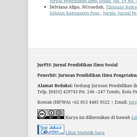
Jurnal Pendidikan Ilmu Sosial: Vol. 19 No. 1
Delviana Alipa, NUraedah,
Tinjauan Kele
Selatan Kabupaten Poso
,
Jurpis: Jurnal P
JurPIS: Jurnal Pendidikan Ilmu Sosial
Penerbit: Jurusan Pendidikan Ilmu Pengetahu
Alamat Redaksi:
Gedung Jurusan Pendidikan Ilm
Telp. [0451] 429743 Pst. 246 –247 Tondo, Kota P
Kontak (HP/WA) +62 813 4485 9522 | Email:
jur
Karya ini dilisensikan di bawah
Li
Lihat Statistik Saya