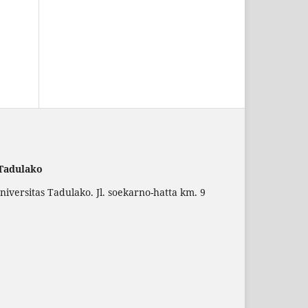
 Tadulako
versitas Tadulako. Jl. soekarno-hatta km. 9
.