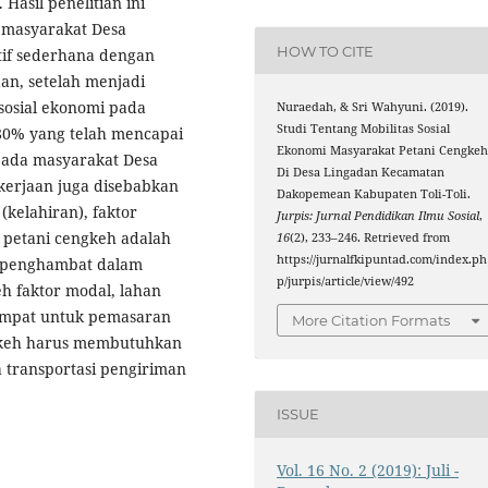
Hasil penelitian ini
 masyarakat Desa
HOW TO CITE
tif sederhana dengan
an, setelah menjadi
 sosial ekonomi pada
Nuraedah, & Sri Wahyuni. (2019).
Studi Tentang Mobilitas Sosial
80% yang telah mencapai
Ekonomi Masyarakat Petani Cengke
 pada masyarakat Desa
Di Desa Lingadan Kecamatan
erjaan juga disebabkan
Dakopemean Kabupaten Toli-Toli.
(kelahiran), faktor
Jurpis: Jurnal Pendidikan Ilmu Sosial
,
 petani cengkeh adalah
16
(2), 233–246. Retrieved from
https://jurnalfkipuntad.com/index.ph
r penghambat dalam
p/jurpis/article/view/492
 faktor modal, lahan
tempat untuk pemasaran
More Citation Formats
gkeh harus membutuhkan
a transportasi pengiriman
ISSUE
Vol. 16 No. 2 (2019): Juli -