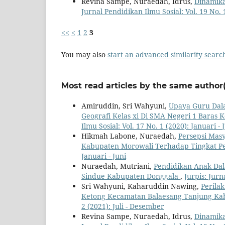
Revina Sampe, Nuraedah, Idrus,
Dinamika
Jurnal Pendidikan Ilmu Sosial: Vol. 19 No. 1
<<
<
1
2
3
You may also
start an advanced similarity searc
Most read articles by the same author(
Amiruddin, Sri Wahyuni,
Upaya Guru Dala
Geografi Kelas xi Di SMA Negeri 1 Bara
Ilmu Sosial: Vol. 17 No. 1 (2020): Januari - 
Hikmah Labone, Nuraedah,
Persepsi Mas
Kabupaten Morowali Terhadap Tingkat P
Januari - Juni
Nuraedah, Mutriani,
Pendidikan Anak Dal
Sindue Kabupaten Donggala
,
Jurpis: Jurn
Sri Wahyuni, Kaharuddin Nawing,
Perila
Ketong Kecamatan Balaesang Tanjung Ka
2 (2021): Juli - Desember
Revina Sampe, Nuraedah, Idrus,
Dinamika