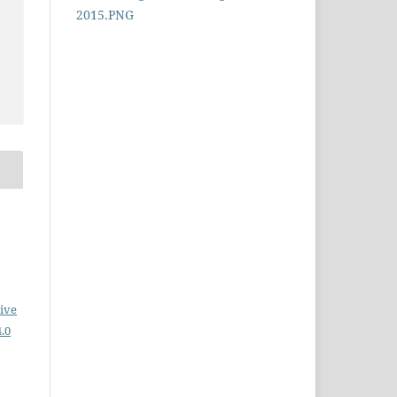
ive
.0