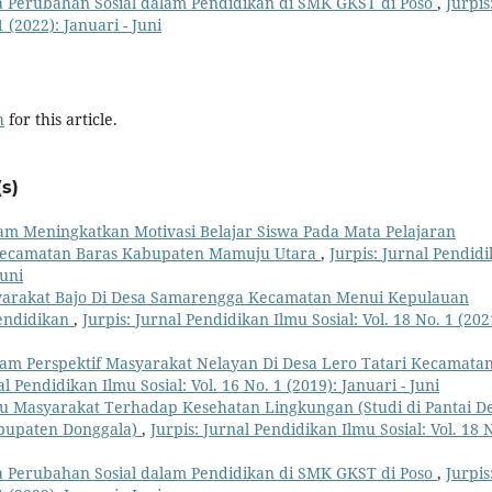
 Perubahan Sosial dalam Pendidikan di SMK GKST di Poso
,
Jurpis
 (2022): Januari - Juni
h
for this article.
s)
m Meningkatkan Motivasi Belajar Siswa Pada Mata Pelajaran
s Kecamatan Baras Kabupaten Mamuju Utara
,
Jurpis: Jurnal Pendid
Juni
yarakat Bajo Di Desa Samarengga Kecamatan Menui Kepulauan
endidikan
,
Jurpis: Jurnal Pendidikan Ilmu Sosial: Vol. 18 No. 1 (202
am Perspektif Masyarakat Nelayan Di Desa Lero Tatari Kecamata
al Pendidikan Ilmu Sosial: Vol. 16 No. 1 (2019): Januari - Juni
ku Masyarakat Terhadap Kesehatan Lingkungan (Studi di Pantai D
bupaten Donggala)
,
Jurpis: Jurnal Pendidikan Ilmu Sosial: Vol. 18 
 Perubahan Sosial dalam Pendidikan di SMK GKST di Poso
,
Jurpis