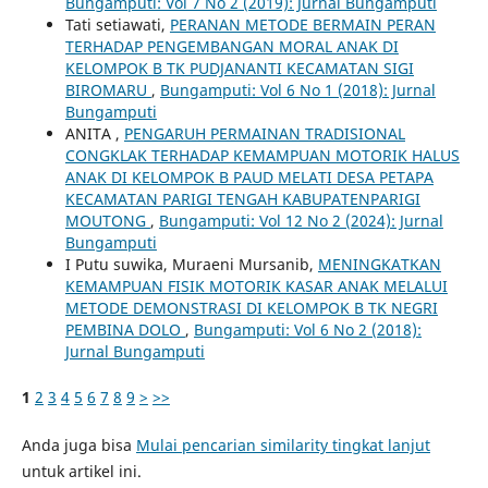
Bungamputi: Vol 7 No 2 (2019): Jurnal Bungamputi
Tati setiawati,
PERANAN METODE BERMAIN PERAN
TERHADAP PENGEMBANGAN MORAL ANAK DI
KELOMPOK B TK PUDJANANTI KECAMATAN SIGI
BIROMARU
,
Bungamputi: Vol 6 No 1 (2018): Jurnal
Bungamputi
ANITA ,
PENGARUH PERMAINAN TRADISIONAL
CONGKLAK TERHADAP KEMAMPUAN MOTORIK HALUS
ANAK DI KELOMPOK B PAUD MELATI DESA PETAPA
KECAMATAN PARIGI TENGAH KABUPATENPARIGI
MOUTONG
,
Bungamputi: Vol 12 No 2 (2024): Jurnal
Bungamputi
I Putu suwika, Muraeni Mursanib,
MENINGKATKAN
KEMAMPUAN FISIK MOTORIK KASAR ANAK MELALUI
METODE DEMONSTRASI DI KELOMPOK B TK NEGRI
PEMBINA DOLO
,
Bungamputi: Vol 6 No 2 (2018):
Jurnal Bungamputi
1
2
3
4
5
6
7
8
9
>
>>
Anda juga bisa
Mulai pencarian similarity tingkat lanjut
untuk artikel ini.