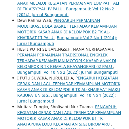
ANAK MELALUI KEGIATAN PERMAINAN LOMPAT TALI
DI TK AISYIYAH IV PALU
,
Bungamputi: Vol 12 No 2
(2024): Jurnal Bungamputi
Dewi Rahma Wati,
PENGARUH PERMAINAN
MODIFIKASI BOLA BASKET TERHADAP KEMAMPUAN
MOTORIK KASAR ANAK DI KELOMPOK B2 TK AL-
KHAIRAAT III PALU
,
Bungamputi: Vol 2 No 1 (2014):
Jurnal Bungamputi
HESTI PUTRI SETIANINGSIH, NANA NURHASANAH,
PERANAN PERMAINAN TRADISIONAL ENGKLEK
TERHADAP KEMAMPUAN MOTORIK KASAR ANAK DI
KELOMPOK B TK KEMALA BHAYANGKARI 02 PALU
,
Bungamputi: Vol 10 No 2 (2022): Jurnal Bungamputi
I PUTU SUWIKA, NURUL IZHA,
PENGARUH KEGIATAN
GERAK DAN LAGU TERHADAP KEMAMPUAN MOTORIK
KASAR ANAK DI KELOMPOK B TK AL-KHAIRAAT MAKU
KABUPATEN SIGI
,
Bungamputi: Vol 10 No 1 (2022):
Jurnal Bungamputi
Mutiara Tungka, Shofiyanti Nur Zuama,
PENGARUH
KEGIATAN GERAK DAN LAGU TERHADAP KEMAMPUAN
MOTORIK KASAR ANAK DI KELOMPOK B1 TK
ANATAPURA LOLU KECAMATAN SIGI BIROMARU
,