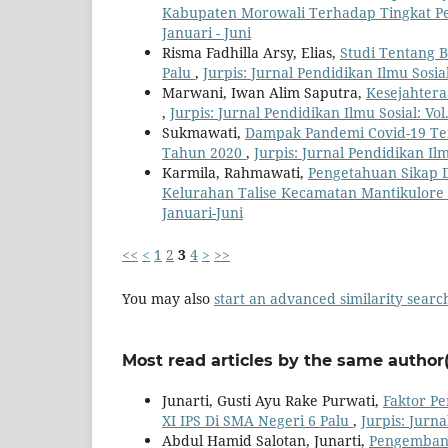
Kabupaten Morowali Terhadap Tingkat P
Januari - Juni
Risma Fadhilla Arsy, Elias,
Studi Tentang 
Palu
,
Jurpis: Jurnal Pendidikan Ilmu Sosial:
Marwani, Iwan Alim Saputra,
Kesejahter
,
Jurpis: Jurnal Pendidikan Ilmu Sosial: Vol
Sukmawati,
Dampak Pandemi Covid-19 Ter
Tahun 2020
,
Jurpis: Jurnal Pendidikan Ilmu
Karmila, Rahmawati,
Pengetahuan Sikap D
Kelurahan Talise Kecamatan Mantikulore
Januari-Juni
<<
<
1
2
3
4
>
>>
You may also
start an advanced similarity searc
Most read articles by the same author(
Junarti, Gusti Ayu Rake Purwati,
Faktor Pe
XI IPS Di SMA Negeri 6 Palu
,
Jurpis: Jurna
Abdul Hamid Salotan, Junarti,
Pengembang