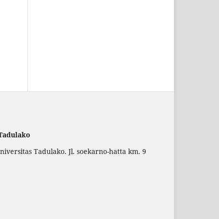
 Tadulako
versitas Tadulako. Jl. soekarno-hatta km. 9
.