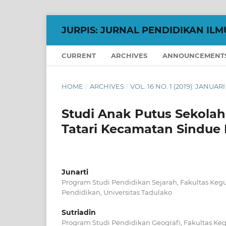
JURPIS: JURNAL PENDIDIKAN ILM
CURRENT
ARCHIVES
ANNOUNCEMENT
HOME
/
ARCHIVES
/
VOL. 16 NO. 1 (2019): JANUARI
Studi Anak Putus Sekola
Tatari Kecamatan Sindue
Junarti
Program Studi Pendidikan Sejarah, Fakultas Keg
Pendidikan, Universitas Tadulako
Sutriadin
Program Studi Pendidikan Geografi, Fakultas Ke