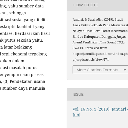
HOW TO CITE
ing, yaitu sumber data
kan, sehingga
asi sosial yang diteliti.
Junarti, & Sutriadin. (2019). Studi
Anak Putus Sekolah Pada Masyaraka
skriptif kualitatif yang
Nelayan Desa Lero Tatari Kecamatan
entase. Berdasarkan hasil
Sindue Kabupaten Donggala.
Jurpis:
 putus sekolah yaitu,
Jurnal Pendidikan Ilmu Sosial
,
16
(1),
ta latar belakang
85–113. Retrieved from
i segi ekonomi tergolong
https://jurnalfkipuntad.com/index.ph
p/jurpis/article/view/474
akukan dalam
tasi masalah putus
More Citation Formats
) penyempurnaan proses
, (3) Pendekatan usaha
as sumber daya manusia
ISSUE
Vol. 16 No. 1 (2019): Januari 
Juni