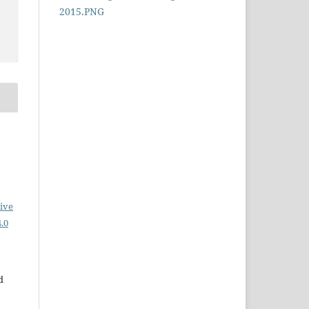
ive
.0
d