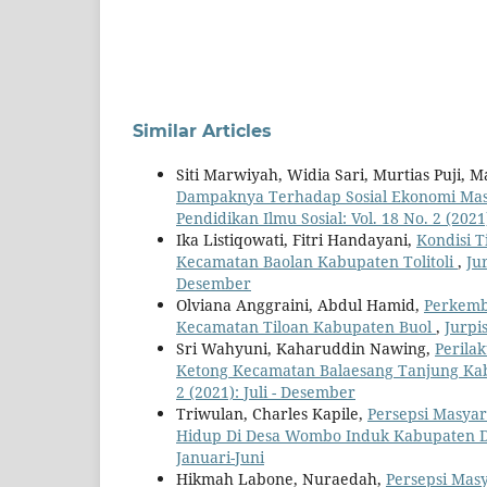
Similar Articles
Siti Marwiyah, Widia Sari, Murtias Puji, 
Dampaknya Terhadap Sosial Ekonomi Masy
Pendidikan Ilmu Sosial: Vol. 18 No. 2 (2021
Ika Listiqowati, Fitri Handayani,
Kondisi 
Kecamatan Baolan Kabupaten Tolitoli
,
Jur
Desember
Olviana Anggraini, Abdul Hamid,
Perkemb
Kecamatan Tiloan Kabupaten Buol
,
Jurpis
Sri Wahyuni, Kaharuddin Nawing,
Perila
Ketong Kecamatan Balaesang Tanjung Ka
2 (2021): Juli - Desember
Triwulan, Charles Kapile,
Persepsi Masyar
Hidup Di Desa Wombo Induk Kabupaten 
Januari-Juni
Hikmah Labone, Nuraedah,
Persepsi Mas