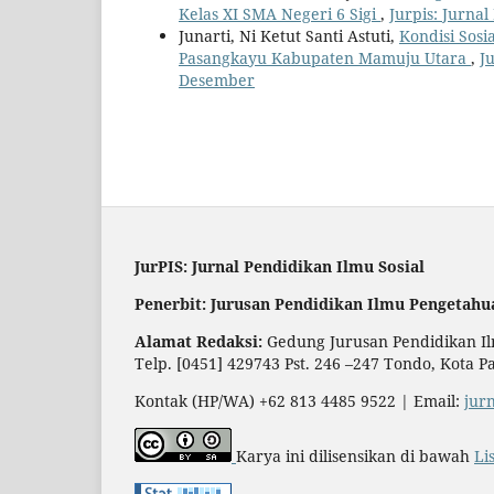
Kelas XI SMA Negeri 6 Sigi
,
Jurpis: Jurnal
Junarti, Ni Ketut Santi Astuti,
Kondisi Sosi
Pasangkayu Kabupaten Mamuju Utara
,
Ju
Desember
JurPIS: Jurnal Pendidikan Ilmu Sosial
Penerbit: Jurusan Pendidikan Ilmu Pengetahu
Alamat Redaksi:
Gedung Jurusan Pendidikan Ilm
Telp. [0451] 429743 Pst. 246 –247 Tondo, Kota P
Kontak (HP/WA) +62 813 4485 9522 | Email:
jur
Karya ini dilisensikan di bawah
Li