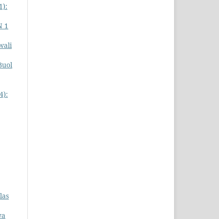
1):
N 1
wali
Buol
4):
las
wa