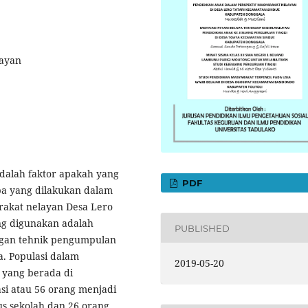
layan
adalah faktor apakah yang
PDF
a yang dilakukan dalam
rakat nelayan Desa Lero
ng digunakan adalah
PUBLISHED
engan tehnik pengumpulan
a. Populasi dalam
2019-05-20
 yang berada di
si atau 56 orang menjadi
us sekolah dan 26 orang