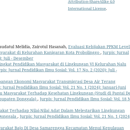
Attribution-ShareAlike 4.0
International License
.
Maudatul Melidia, Zairotul Hasanah,
Evaluasi Kebijakan PPKM Level
arakat di Kelurahan Kanigaran Kota Probolinggo
,
Jurpis: Jurnal
): Juli - Desember
Tingkat Pendidikan Masyarakat di Lingkungan VI Kelurahan Nalu
pis: Jurnal Pendidikan Ilmu Sosial: Vol. 17 No. 2 (2020): Juli -
angan Ekonomi Masyarakat Transmigrasi Desa Air Terang
: Jurnal Pendidikan Ilmu Sosial: Vol. 21 No. 1 (2024): Januari-Juni
ku Masyarakat Terhadap Kesehatan Lingkungan (Studi di Pantai D
bupaten Donggala)
,
Jurpis: Jurnal Pendidikan Ilmu Sosial: Vol. 18 
akat Terhadap Nilai-Nilai Adat Dalam Melestarikan Lingkungan
Donggala
,
Jurpis: Jurnal Pendidikan Ilmu Sosial: Vol. 21 No. 1 (2024
yarakat Bajo Di Desa Samarengga Kecamatan Menui Kepulauan