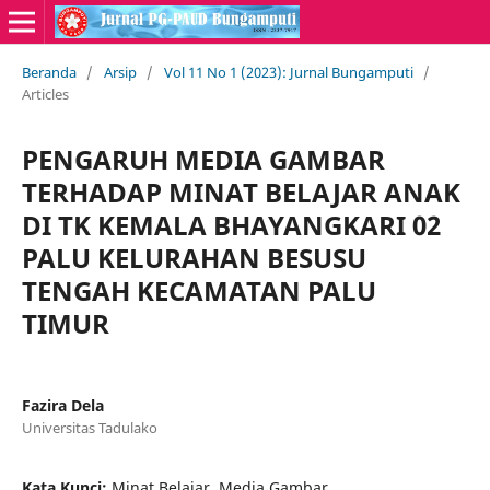
Beranda
/
Arsip
/
Vol 11 No 1 (2023): Jurnal Bungamputi
/
Articles
PENGARUH MEDIA GAMBAR
TERHADAP MINAT BELAJAR ANAK
DI TK KEMALA BHAYANGKARI 02
PALU KELURAHAN BESUSU
TENGAH KECAMATAN PALU
TIMUR
Fazira Dela
Universitas Tadulako
Kata Kunci:
Minat Belajar, Media Gambar