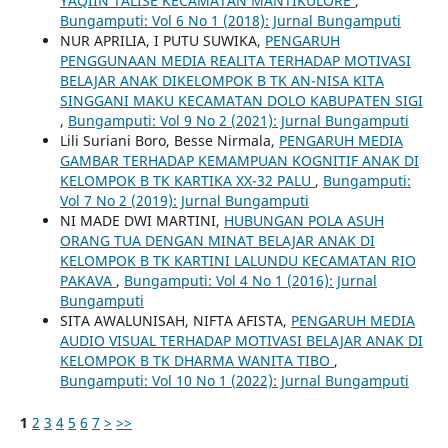
YAQIIN TALISE KECAMATAN MANTIKULORE
,
Bungamputi: Vol 6 No 1 (2018): Jurnal Bungamputi
NUR APRILIA, I PUTU SUWIKA,
PENGARUH
PENGGUNAAN MEDIA REALITA TERHADAP MOTIVASI
BELAJAR ANAK DIKELOMPOK B TK AN-NISA KITA
SINGGANI MAKU KECAMATAN DOLO KABUPATEN SIGI
,
Bungamputi: Vol 9 No 2 (2021): Jurnal Bungamputi
Lili Suriani Boro, Besse Nirmala,
PENGARUH MEDIA
GAMBAR TERHADAP KEMAMPUAN KOGNITIF ANAK DI
KELOMPOK B TK KARTIKA XX-32 PALU
,
Bungamputi:
Vol 7 No 2 (2019): Jurnal Bungamputi
NI MADE DWI MARTINI,
HUBUNGAN POLA ASUH
ORANG TUA DENGAN MINAT BELAJAR ANAK DI
KELOMPOK B TK KARTINI LALUNDU KECAMATAN RIO
PAKAVA
,
Bungamputi: Vol 4 No 1 (2016): Jurnal
Bungamputi
SITA AWALUNISAH, NIFTA AFISTA,
PENGARUH MEDIA
AUDIO VISUAL TERHADAP MOTIVASI BELAJAR ANAK DI
KELOMPOK B TK DHARMA WANITA TIBO
,
Bungamputi: Vol 10 No 1 (2022): Jurnal Bungamputi
1
2
3
4
5
6
7
>
>>