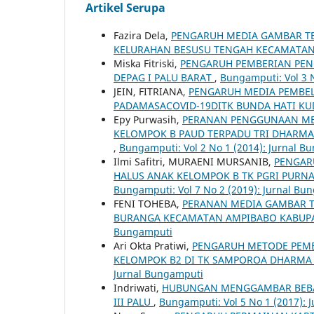
Artikel Serupa
Fazira Dela,
PENGARUH MEDIA GAMBAR TE
KELURAHAN BESUSU TENGAH KECAMATAN
Miska Fitriski,
PENGARUH PEMBERIAN PENG
DEPAG I PALU BARAT
,
Bungamputi: Vol 3 
JEIN, FITRIANA,
PENGARUH MEDIA PEMBE
PADAMASACOVID-19DITK BUNDA HATI KU
Epy Purwasih,
PERANAN PENGGUNAAN MED
KELOMPOK B PAUD TERPADU TRI DHARMA
,
Bungamputi: Vol 2 No 1 (2014): Jurnal B
Ilmi Safitri, MURAENI MURSANIB,
PENGAR
HALUS ANAK KELOMPOK B TK PGRI PURN
Bungamputi: Vol 7 No 2 (2019): Jurnal Bu
FENI TOHEBA,
PERANAN MEDIA GAMBAR TE
BURANGA KECAMATAN AMPIBABO KABUP
Bungamputi
Ari Okta Pratiwi,
PENGARUH METODE PEMB
KELOMPOK B2 DI TK SAMPOROA DHARMA
Jurnal Bungamputi
Indriwati,
HUBUNGAN MENGGAMBAR BEBAS 
III PALU
,
Bungamputi: Vol 5 No 1 (2017): 