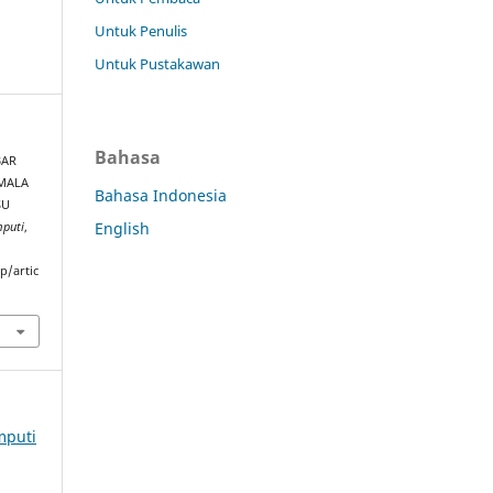
Untuk Penulis
Untuk Pustakawan
Bahasa
BAR
EMALA
Bahasa Indonesia
SU
English
puti
,
p/artic
mputi