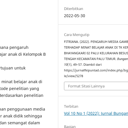
Diterbitkan
2022-05-30
Cara Mengutip
FITRIANA. (2022). PENGARUH MEDIA GAM
imana pengaruh
TERHADAP MINAT BELAJAR ANAK DI TK K
BHAYANGKARI 02 PALU KELURAHAN BESU
jar anak di Kelompok B
TENGAH KECAMATAN PALU TIMUR.
Bungam
10
(1), 49–57. Diambil dari
rtujuan untuk
https://jurnalfkipuntad.com/index.php/bg
le/view/5278
inat belajar anak di
Format Sitasi Lainnya
ode penelitian yang
 Berdasarkan penelitian
Terbitan
rapan penggunaan media
Vol 10 No 1 (2022): Jurnal Bunga
r anak didik sehingga
f dan semangat dalam
Bagian