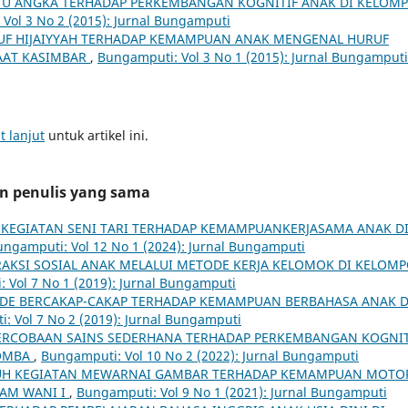
U ANGKA TERHADAP PERKEMBANGAN KOGNITIF ANAK DI KELOM
Vol 3 No 2 (2015): Jurnal Bungamputi
UF HIJAIYYAH TERHADAP KEMAMPUAN ANAK MENGENAL HURUF
RAAT KASIMBAR
,
Bungamputi: Vol 3 No 1 (2015): Jurnal Bungamputi
t lanjut
untuk artikel ini.
an penulis yang sama
KEGIATAN SENI TARI TERHADAP KEMAMPUANKERJASAMA ANAK D
ungamputi: Vol 12 No 1 (2024): Jurnal Bungamputi
AKSI SOSIAL ANAK MELALUI METODE KERJA KELOMOK DI KELOM
 Vol 7 No 1 (2019): Jurnal Bungamputi
DE BERCAKAP-CAKAP TERHADAP KEMAMPUAN BERBAHASA ANAK D
: Vol 7 No 2 (2019): Jurnal Bungamputi
ERCOBAAN SAINS SEDERHANA TERHADAP PERKEMBANGAN KOGNIT
BOMBA
,
Bungamputi: Vol 10 No 2 (2022): Jurnal Bungamputi
H KEGIATAN MEWARNAI GAMBAR TERHADAP KEMAMPUAN MOTO
LAM WANI I
,
Bungamputi: Vol 9 No 1 (2021): Jurnal Bungamputi