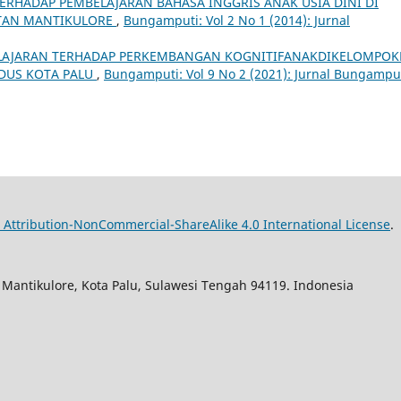
ERHADAP PEMBELAJARAN BAHASA INGGRIS ANAK USIA DINI DI
TAN MANTIKULORE
,
Bungamputi: Vol 2 No 1 (2014): Jurnal
LAJARAN TERHADAP PERKEMBANGAN KOGNITIFANAKDIKELOMPOK
DUS KOTA PALU
,
Bungamputi: Vol 9 No 2 (2021): Jurnal Bungampu
Attribution-NonCommercial-ShareAlike 4.0 International License
.
. Mantikulore, Kota Palu, Sulawesi Tengah 94119. Indonesia