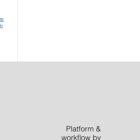
BI
ti