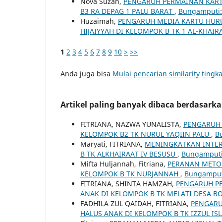
Nova Suzan,
PENGARUH PERMAINAN KART
B3 RA DEPAG 1 PALU BARAT
,
Bungamputi: 
Huzaimah,
PENGARUH MEDIA KARTU HUR
HIJAIYYAH DI KELOMPOK B TK 1 AL-KHAI
1
2
3
4
5
6
7
8
9
10
>
>>
Anda juga bisa
Mulai pencarian similarity tingka
Artikel paling banyak dibaca berdasark
FITRIANA, NAZWA YUNALISTA,
PENGARUH 
KELOMPOK B2 TK NURUL YAQIIN PALU
,
B
Maryati, FITRIANA,
MENINGKATKAN INTER
B TK ALKHAIRAAT IV BESUSU
,
Bungamputi:
Mifta Huljannah, Fitriana,
PERANAN METO
KELOMPOK B TK NURJANNAH
,
Bungamputi
FITRIANA, SHINTA HAMZAH,
PENGARUH P
ANAK DI KELOMPOK B TK MELATI DESA 
FADHILA ZUL QAIDAH, FITRIANA,
PENGARU
HALUS ANAK DI KELOMPOK B TK IZZUL IS