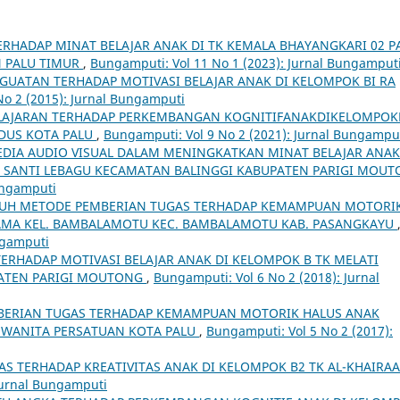
RHADAP MINAT BELAJAR ANAK DI TK KEMALA BHAYANGKARI 02 P
 PALU TIMUR
,
Bungamputi: Vol 11 No 1 (2023): Jurnal Bungamput
UATAN TERHADAP MOTIVASI BELAJAR ANAK DI KELOMPOK BI RA
No 2 (2015): Jurnal Bungamputi
LAJARAN TERHADAP PERKEMBANGAN KOGNITIFANAKDIKELOMPOK
DUS KOTA PALU
,
Bungamputi: Vol 9 No 2 (2021): Jurnal Bungampu
IA AUDIO VISUAL DALAM MENINGKATKAN MINAT BELAJAR ANAK
 SANTI LEBAGU KECAMATAN BALINGGI KABUPATEN PARIGI MOU
ungamputi
UH METODE PEMBERIAN TUGAS TERHADAP KEMAMPUAN MOTORI
AMA KEL. BAMBALAMOTU KEC. BAMBALAMOTU KAB. PASANGKAYU
ngamputi
RHADAP MOTIVASI BELAJAR ANAK DI KELOMPOK B TK MELATI
ATEN PARIGI MOUTONG
,
Bungamputi: Vol 6 No 2 (2018): Jurnal
ERIAN TUGAS TERHADAP KEMAMPUAN MOTORIK HALUS ANAK
 WANITA PERSATUAN KOTA PALU
,
Bungamputi: Vol 5 No 2 (2017):
TERHADAP KREATIVITAS ANAK DI KELOMPOK B2 TK AL-KHAIRAA
Jurnal Bungamputi