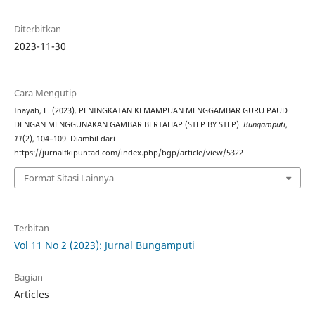
Diterbitkan
2023-11-30
Cara Mengutip
Inayah, F. (2023). PENINGKATAN KEMAMPUAN MENGGAMBAR GURU PAUD
DENGAN MENGGUNAKAN GAMBAR BERTAHAP (STEP BY STEP).
Bungamputi
,
11
(2), 104–109. Diambil dari
https://jurnalfkipuntad.com/index.php/bgp/article/view/5322
Format Sitasi Lainnya
Terbitan
Vol 11 No 2 (2023): Jurnal Bungamputi
Bagian
Articles