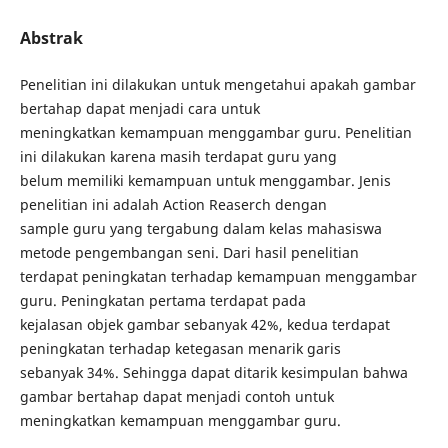
Abstrak
Penelitian ini dilakukan untuk mengetahui apakah gambar
bertahap dapat menjadi cara untuk
meningkatkan kemampuan menggambar guru. Penelitian
ini dilakukan karena masih terdapat guru yang
belum memiliki kemampuan untuk menggambar. Jenis
penelitian ini adalah Action Reaserch dengan
sample guru yang tergabung dalam kelas mahasiswa
metode pengembangan seni. Dari hasil penelitian
terdapat peningkatan terhadap kemampuan menggambar
guru. Peningkatan pertama terdapat pada
kejalasan objek gambar sebanyak 42%, kedua terdapat
peningkatan terhadap ketegasan menarik garis
sebanyak 34%. Sehingga dapat ditarik kesimpulan bahwa
gambar bertahap dapat menjadi contoh untuk
meningkatkan kemampuan menggambar guru.