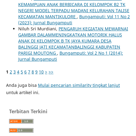
KEMAMPUAN ANAK BERBICARA DI KELOMPOK B2 TK
NEGERI MODEL TERPADU MADANI KELURAHAN TALISE
KECAMATAN MANTIKULORE
,
Bungamputi: Vol 11 No 2
(2023): Jurnal Bungamputi
Niluh Sri Murdiani,
PENGARUH KEGIATAN MEWARNAI
GAMBAR DALAMMENINGKATKAN MOTORIK HALUS
ANAK DI KELOMPOK B TK JAYA KUMARA DESA
BALINGGI JATI KECAMATANBALINGGI KABUPATEN
PARIGI MOUTONG
,
Bungamputi: Vol 2 No 1 (2014):
Jurnal Bungamputi
1
2
3
4
5
6
7
8
9
10
>
>>
Anda juga bisa
Mulai pencarian similarity tingkat lanjut
untuk artikel ini.
Terbitan Terkini