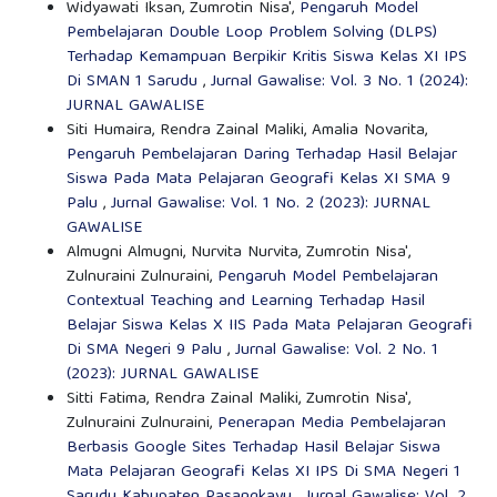
Widyawati Iksan, Zumrotin Nisa',
Pengaruh Model
Pembelajaran Double Loop Problem Solving (DLPS)
Terhadap Kemampuan Berpikir Kritis Siswa Kelas XI IPS
Di SMAN 1 Sarudu
,
Jurnal Gawalise: Vol. 3 No. 1 (2024):
JURNAL GAWALISE
Siti Humaira, Rendra Zainal Maliki, Amalia Novarita,
Pengaruh Pembelajaran Daring Terhadap Hasil Belajar
Siswa Pada Mata Pelajaran Geografi Kelas XI SMA 9
Palu
,
Jurnal Gawalise: Vol. 1 No. 2 (2023): JURNAL
GAWALISE
Almugni Almugni, Nurvita Nurvita, Zumrotin Nisa',
Zulnuraini Zulnuraini,
Pengaruh Model Pembelajaran
Contextual Teaching and Learning Terhadap Hasil
Belajar Siswa Kelas X IIS Pada Mata Pelajaran Geografi
Di SMA Negeri 9 Palu
,
Jurnal Gawalise: Vol. 2 No. 1
(2023): JURNAL GAWALISE
Sitti Fatima, Rendra Zainal Maliki, Zumrotin Nisa',
Zulnuraini Zulnuraini,
Penerapan Media Pembelajaran
Berbasis Google Sites Terhadap Hasil Belajar Siswa
Mata Pelajaran Geografi Kelas XI IPS Di SMA Negeri 1
Sarudu Kabupaten Pasangkayu
,
Jurnal Gawalise: Vol. 2