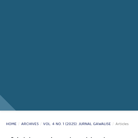
HOME
/
ARCHIVES
/
VOL. 4 NO. 1 (2025): JURNAL GAWALISE
/
Articles