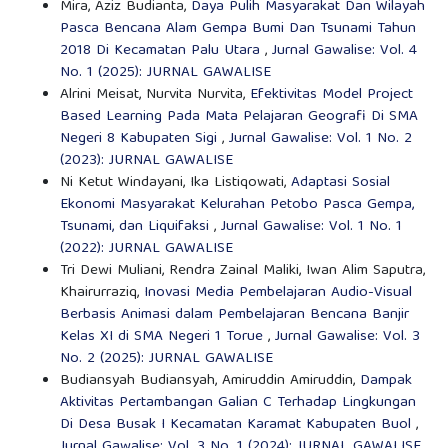
Mira, Aziz Budianta,
Daya Pulih Masyarakat Dan Wilayah
Pasca Bencana Alam Gempa Bumi Dan Tsunami Tahun
2018 Di Kecamatan Palu Utara
,
Jurnal Gawalise: Vol. 4
No. 1 (2025): JURNAL GAWALISE
Alrini Meisat, Nurvita Nurvita,
Efektivitas Model Project
Based Learning Pada Mata Pelajaran Geografi Di SMA
Negeri 8 Kabupaten Sigi
,
Jurnal Gawalise: Vol. 1 No. 2
(2023): JURNAL GAWALISE
Ni Ketut Windayani, Ika Listiqowati,
Adaptasi Sosial
Ekonomi Masyarakat Kelurahan Petobo Pasca Gempa,
Tsunami, dan Liquifaksi
,
Jurnal Gawalise: Vol. 1 No. 1
(2022): JURNAL GAWALISE
Tri Dewi Muliani, Rendra Zainal Maliki, Iwan Alim Saputra,
Khairurraziq,
Inovasi Media Pembelajaran Audio-Visual
Berbasis Animasi dalam Pembelajaran Bencana Banjir
Kelas XI di SMA Negeri 1 Torue
,
Jurnal Gawalise: Vol. 3
No. 2 (2025): JURNAL GAWALISE
Budiansyah Budiansyah, Amiruddin Amiruddin,
Dampak
Aktivitas Pertambangan Galian C Terhadap Lingkungan
Di Desa Busak I Kecamatan Karamat Kabupaten Buol
,
Jurnal Gawalise: Vol. 3 No. 1 (2024): JURNAL GAWALISE