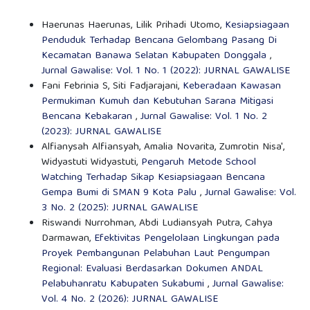
Haerunas Haerunas, Lilik Prihadi Utomo,
Kesiapsiagaan
Penduduk Terhadap Bencana Gelombang Pasang Di
Kecamatan Banawa Selatan Kabupaten Donggala
,
Jurnal Gawalise: Vol. 1 No. 1 (2022): JURNAL GAWALISE
Fani Febrinia S, Siti Fadjarajani,
Keberadaan Kawasan
Permukiman Kumuh dan Kebutuhan Sarana Mitigasi
Bencana Kebakaran
,
Jurnal Gawalise: Vol. 1 No. 2
(2023): JURNAL GAWALISE
Alfianysah Alfiansyah, Amalia Novarita, Zumrotin Nisa',
Widyastuti Widyastuti,
Pengaruh Metode School
Watching Terhadap Sikap Kesiapsiagaan Bencana
Gempa Bumi di SMAN 9 Kota Palu
,
Jurnal Gawalise: Vol.
3 No. 2 (2025): JURNAL GAWALISE
Riswandi Nurrohman, Abdi Ludiansyah Putra, Cahya
Darmawan,
Efektivitas Pengelolaan Lingkungan pada
Proyek Pembangunan Pelabuhan Laut Pengumpan
Regional: Evaluasi Berdasarkan Dokumen ANDAL
Pelabuhanratu Kabupaten Sukabumi
,
Jurnal Gawalise:
Vol. 4 No. 2 (2026): JURNAL GAWALISE