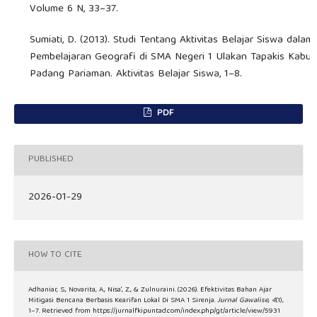
Volume 6 N, 33–37.
Sumiati, D. (2013). Studi Tentang Aktivitas Belajar Siswa dalam
Pembelajaran Geografi di SMA Negeri 1 Ulakan Tapakis Kabu
Padang Pariaman. Aktivitas Belajar Siswa, 1–8.
PDF
PUBLISHED
2026-01-29
HOW TO CITE
Adhaniar, S., Novarita, A., Nisa', Z., & Zulnuraini. (2026). Efektivitas Bahan Ajar
Mitigasi Bencana Berbasis Kearifan Lokal Di SMA 1 Sirenja.
Jurnal Gawalise
,
4
(1),
1–7. Retrieved from https://jurnalfkipuntad.com/index.php/gt/article/view/5931