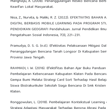
Manghayu, A. (2008). Penanggulangan Resiko Bencana Berba
Kearifan Lokal Masyarakat.
Nisa, Z., Nurvita, & Maliki, R. Z. (2022). EFEKTIVITAS BAHAN AJ
DIGITAL BERBASIS MOBILE LEARNING PADA PROGRAM STUD
PENDIDIKAN GEOGRAFI Pendahuluan. Jurnal Pendidikan Ilmu
Pengetahuan Sosial Indonesia, 7(3), 221–231.
Pramudya, D. S. G. (n.d.). Efektivitas Pelaksanaan Mitigasi Dal
Penanggulangan Bencana Tanah Longsor Di Kabupaten Sema
Provinsi Jawa Tengah.
RAHMADI, I. W. (2016). Efektifitas Bahan Ajar Buku Panduan
Pembelajaran Kebencanaan Kabupaten Klaten Pada Bencana
Gempa Bumi Melalui Strategi Card Sort Terhadap Hasil Belajar
Siswa Ekstrakurikuler Sekolah Siaga Bencana Di Smk Kristen 
Klaten.
Ronggowulan, L. (2018). Pembelajaran Kontekstual Learning d
Strategi Adaptasi Masyarakat Terhadap Bencna Abrasi Pada